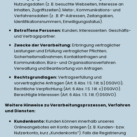
Nutzungsdaten (z. B. besuchte Webseiten, Interesse an
Inhalten, Zugriffszeiten); Meta-, Kommunikations- und
Verfahrensdaten (z. .B. IP-Adressen, Zeitangaben,
Identifikationsnummern, Einwilligungsstatus).
Betroffene Personen:
Kunden; Interessenten. Geschäfts-
und Vertragspartner.
Zwecke der Verarbeitung:
Erbringung vertraglicher
Leistungen und Erfüllung vertraglicher Pflichten;
Sicherheitsmaßnahmen; Kontaktanfragen und
Kommunikation; Büro- und Organisationsverfahren.
Verwaltung und Beantwortung von Anfragen.
Rechtsgrundlagen:
Vertragserfüllung und
vorvertragliche Anfragen (Art. 6 Abs. 1 S. 1 lit. b) DSGVO);
Rechtliche Verpflichtung (Art. 6 Abs. 1 S. 1 lit. c) DSGVO).
Berechtigte Interessen (Art. 6 Abs. 1 S. 1 lit. f) DSGVO).
Weitere Hinweise zu Verarbeitungsprozessen, Verfahren
und Diensten:
Kundenkonto:
Kunden können innerhalb unseres
Onlineangebotes ein Konto anlegen (z. B. Kunden- bzw.
Nutzerkonto, kurz „Kundenkonto“). Falls die Registrierung