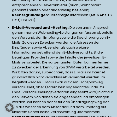
Rechenkapazität und Software, die wir von einem
entsprechenden Serveranbieter (auch „Webhoster“
genannt) mieten oder anderweitig beziehen;
Rechtsgrundlagen:
Berechtigte Interessen (Art. 6 Abs. 1 S.
1 lit. f) DSGVO).
E-Mail-Versand und -Hosting:
Die von uns in Anspruch
genommenen Webhosting-Leistungen umfassen ebenfalls
den Versand, den Empfang sowie die Speicherung von E-
Mails. Zu diesen Zwecken werden die Adressen der
Empfänger sowie Absender als auch weitere
Informationen betreffend den E-Mailversand (z. B. die
beteiligten Provider) sowie die Inhalte der jeweiligen E-
Mails verarbeitet. Die vorgenannten Daten können ferner
zu Zwecken der Erkennung von SPAM verarbeitet werden.
Wir bitten darum, zu beachten, dass E-Mails im Internet
grundsätzlich nicht verschlüsselt versendet werden. Im
Regelfall werden E-Mails zwar auf dem Transportweg
verschlüsselt, aber (sofern kein sogenanntes Ende-zu-
Ende-Verschlüsselungsverfahren eingesetzt wird) nicht auf
den Servern, von denen sie abgesendet und empfangen
werden. Wir können daher für den Übertragungsweg der
E-Mails zwischen dem Absender und dem Empfang auf
unserem Server keine Verantwortung übernehmen;
Rechtsgrundlagen:
Berechtigte Interessen (Art. 6 Abs. 1 S.