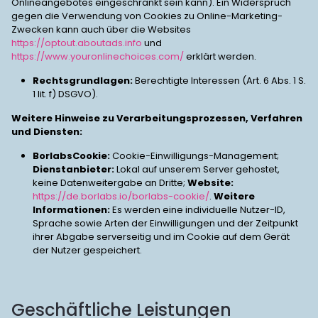
Onlineangebotes eingeschränkt sein kann). Ein Widerspruch
gegen die Verwendung von Cookies zu Online-Marketing-
Zwecken kann auch über die Websites
https://optout.aboutads.info
und
https://www.youronlinechoices.com/
erklärt werden.
Rechtsgrundlagen:
Berechtigte Interessen (Art. 6 Abs. 1 S.
1 lit. f) DSGVO).
Weitere Hinweise zu Verarbeitungsprozessen, Verfahren
und Diensten:
BorlabsCookie:
Cookie-Einwilligungs-Management;
Dienstanbieter:
Lokal auf unserem Server gehostet,
keine Datenweitergabe an Dritte;
Website:
https://de.borlabs.io/borlabs-cookie/
.
Weitere
Informationen:
Es werden eine individuelle Nutzer-ID,
Sprache sowie Arten der Einwilligungen und der Zeitpunkt
ihrer Abgabe serverseitig und im Cookie auf dem Gerät
der Nutzer gespeichert.
Geschäftliche Leistungen